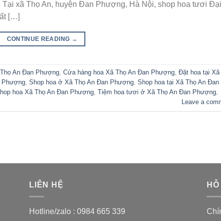
ng. Tại xã Thọ An, huyện Đan Phượng, Hà Nội, shop hoa tươi Đạ
ất […]
CONTINUE READING
→
 Thọ An Đan Phượng
,
Cửa hàng hoa Xã Thọ An Đan Phượng
,
Đặt hoa tại Xã
n Phượng
,
Shop hoa ở Xã Thọ An Đan Phượng
,
Shop hoa tại Xã Thọ An Đan
hop hoa Xã Thọ An Đan Phượng
,
Tiệm hoa tươi ở Xã Thọ An Đan Phượng
,
Leave a com
LIÊN HỆ
HỖ
Hotline/zalo :
0984 665 339
Chí