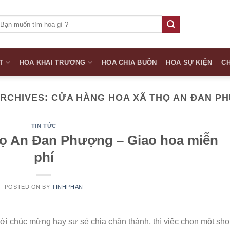
ìm
iếm:
T
HOA KHAI TRƯƠNG
HOA CHIA BUỒN
HOA SỰ KIỆN
CH
ARCHIVES:
CỬA HÀNG HOA XÃ THỌ AN ĐAN P
TIN TỨC
họ An Đan Phượng – Giao hoa miễn
phí
POSTED ON
BY
TINHPHAN
lời chúc mừng hay sự sẻ chia chân thành, thì việc chọn một sh