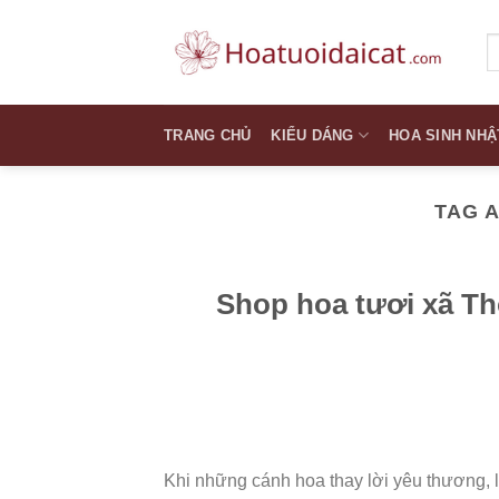
Skip
to
T
k
content
TRANG CHỦ
KIỂU DÁNG
HOA SINH NHẬ
TAG 
Shop hoa tươi xã T
Khi những cánh hoa thay lời yêu thương, 