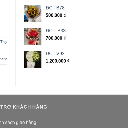
i
ĐC - B78
500.000
₫
ĐC – B33
700.000
₫
 Thọ
ĐC - V92
ment
1.200.000
₫
 TRỢ KHÁCH HÀNG
nh sách giao hàng