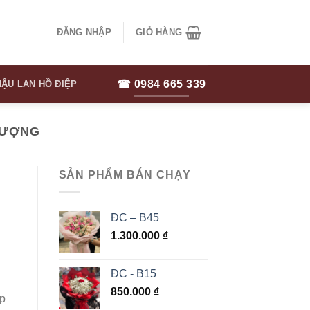
ĐĂNG NHẬP
GIỎ HÀNG
☎ 0984 665 339
ẬU LAN HỒ ĐIỆP
HƯỢNG
SẢN PHẨM BÁN CHẠY
ĐC – B45
1.300.000
₫
ĐC - B15
850.000
₫
op