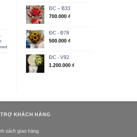
ĐC – B33
700.000
₫
ĐC - B78
,
500.000
₫
c
ment
ĐC - V92
1.200.000
₫
 TRỢ KHÁCH HÀNG
nh sách giao hàng