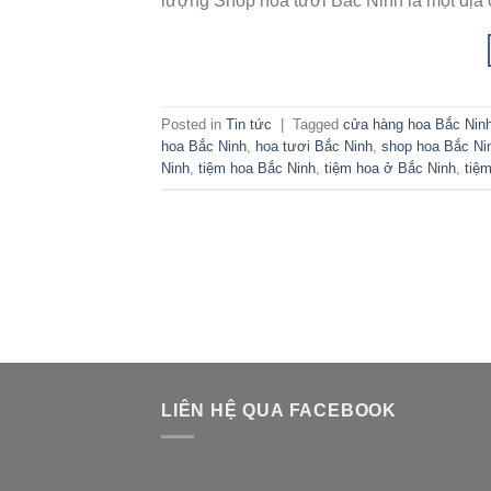
lượng Shop hoa tươi Bắc Ninh là một địa 
Posted in
Tin tức
|
Tagged
cửa hàng hoa Bắc Nin
hoa Bắc Ninh
,
hoa tươi Bắc Ninh
,
shop hoa Bắc Ni
Ninh
,
tiệm hoa Bắc Ninh
,
tiệm hoa ở Bắc Ninh
,
tiệ
LIÊN HỆ QUA FACEBOOK