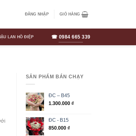
ĐĂNG NHẬP
GIỎ HÀNG
☎ 0984 665 339
ẬU LAN HỒ ĐIỆP
SẢN PHẨM BÁN CHẠY
ĐC – B45
1.300.000
₫
ĐC - B15
với
850.000
₫