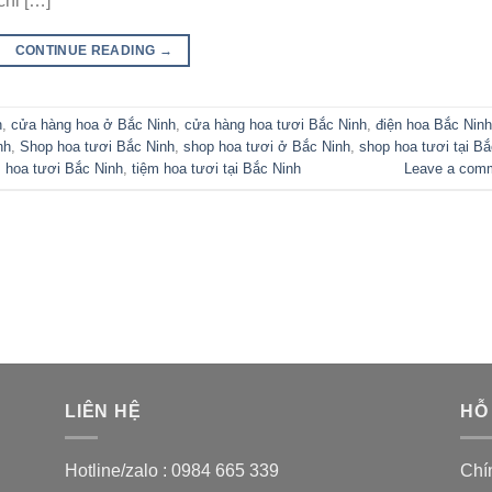
chỉ […]
CONTINUE READING
→
h
,
cửa hàng hoa ở Bắc Ninh
,
cửa hàng hoa tươi Bắc Ninh
,
điện hoa Bắc Ninh
nh
,
Shop hoa tươi Bắc Ninh
,
shop hoa tươi ở Bắc Ninh
,
shop hoa tươi tại Bắ
m hoa tươi Bắc Ninh
,
tiệm hoa tươi tại Bắc Ninh
Leave a com
LIÊN HỆ
HỖ
Hotline/zalo :
0984 665 339
Chí