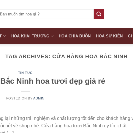
ìm
iếm:
T
HOA KHAI TRƯƠNG
HOA CHIA BUỒN
HOA SỰ KIỆN
CH
TAG ARCHIVES:
CỬA HÀNG HOA BẮC NINH
TIN TỨC
Bắc Ninh hoa tươi đẹp giá rẻ
POSTED ON
BY
ADMIN
 lại những trải nghiệm và chất lượng tốt đến cho khách hàng 
đôi nét về shop nhé. Cửa hàng hoa tươi Bắc Ninh uy tín, chất