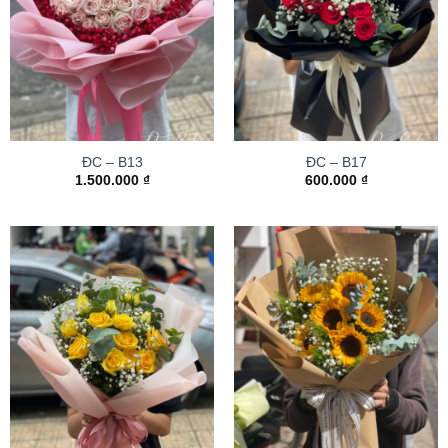
ĐC – B13
ĐC – B17
1.500.000
₫
600.000
₫