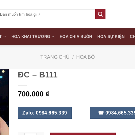
ìm
iếm:
T
HOA KHAI TRƯƠNG
HOA CHIA BUỒN
HOA SỰ KIỆN
CH
TRANG CHỦ
/
HOA BÓ
ĐC – B111
700.000
₫
Zalo: 0984.665.339
☎ 0984.665.33