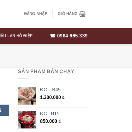
ĐĂNG NHẬP
GIỎ HÀNG
☎ 0984 665 339
ẬU LAN HỒ ĐIỆP
SẢN PHẨM BÁN CHẠY
ĐC – B45
1.300.000
₫
9
ĐC - B15
850.000
₫