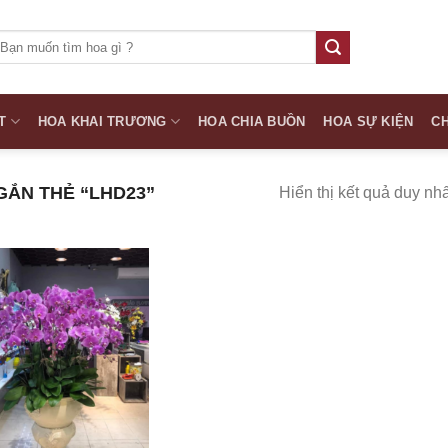
ìm
iếm:
T
HOA KHAI TRƯƠNG
HOA CHIA BUỒN
HOA SỰ KIỆN
CH
ẮN THẺ “LHD23”
Hiển thị kết quả duy nhấ