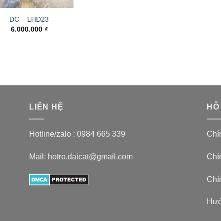
ĐC – LHD23
6.000.000
₫
LIÊN HỆ
HỖ
Hotline/zalo :
0984 665 339
Chí
Mail: hotro.daicat@gmail.com
Chín
Chí
Hướ