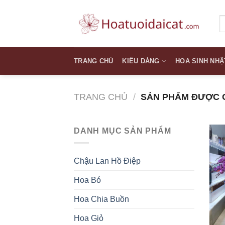
Skip
to
T
k
content
TRANG CHỦ
KIỂU DÁNG
HOA SINH NHẬ
TRANG CHỦ
/
SẢN PHẨM ĐƯỢC G
DANH MỤC SẢN PHẨM
Chậu Lan Hồ Điệp
Hoa Bó
Hoa Chia Buồn
Hoa Giỏ