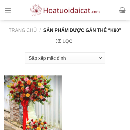
Skip
to
content
TRANG CHỦ
/
SẢN PHẨM ĐƯỢC GẮN THẺ “K90”
LỌC