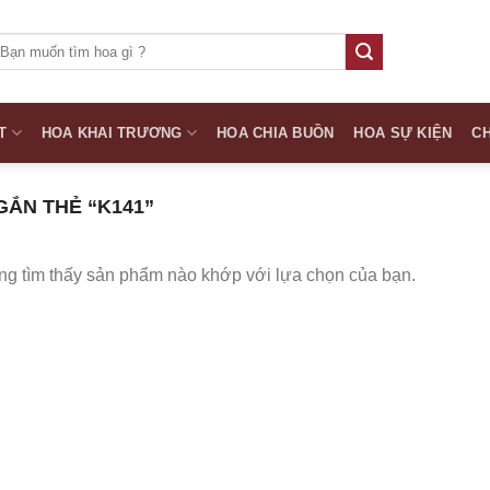
ìm
iếm:
T
HOA KHAI TRƯƠNG
HOA CHIA BUỒN
HOA SỰ KIỆN
CH
ẮN THẺ “K141”
g tìm thấy sản phẩm nào khớp với lựa chọn của bạn.