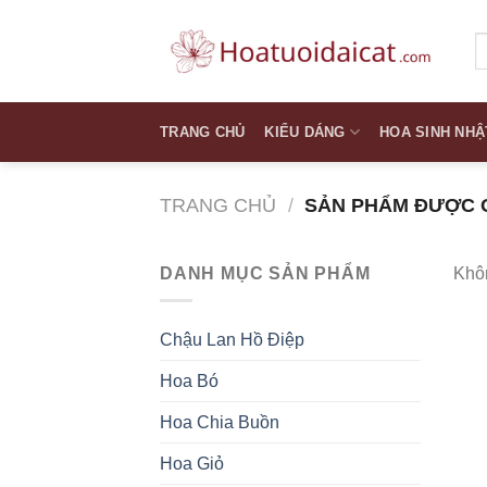
Skip
to
T
k
content
TRANG CHỦ
KIỂU DÁNG
HOA SINH NHẬ
TRANG CHỦ
/
SẢN PHẨM ĐƯỢC G
DANH MỤC SẢN PHẨM
Khôn
Chậu Lan Hồ Điệp
Hoa Bó
Hoa Chia Buồn
Hoa Giỏ