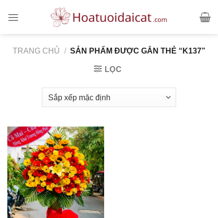
Skip
to
content
TRANG CHỦ
/
SẢN PHẨM ĐƯỢC GẮN THẺ “K137”
LỌC