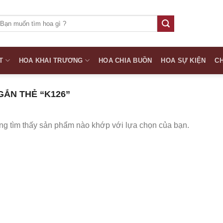
ìm
iếm:
T
HOA KHAI TRƯƠNG
HOA CHIA BUỒN
HOA SỰ KIỆN
CH
ẮN THẺ “K126”
g tìm thấy sản phẩm nào khớp với lựa chọn của bạn.