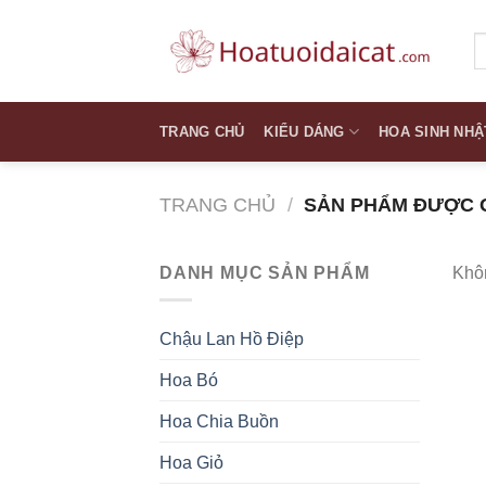
Skip
to
T
k
content
TRANG CHỦ
KIỂU DÁNG
HOA SINH NHẬ
TRANG CHỦ
/
SẢN PHẨM ĐƯỢC G
DANH MỤC SẢN PHẨM
Khôn
Chậu Lan Hồ Điệp
Hoa Bó
Hoa Chia Buồn
Hoa Giỏ