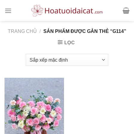
Skip
to
content
TRANG CHỦ
/
SẢN PHẨM ĐƯỢC GẮN THẺ “G114”
LỌC