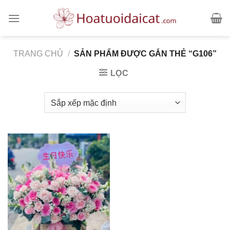
Skip
to
content
TRANG CHỦ
/
SẢN PHẨM ĐƯỢC GẮN THẺ “G106”
LỌC