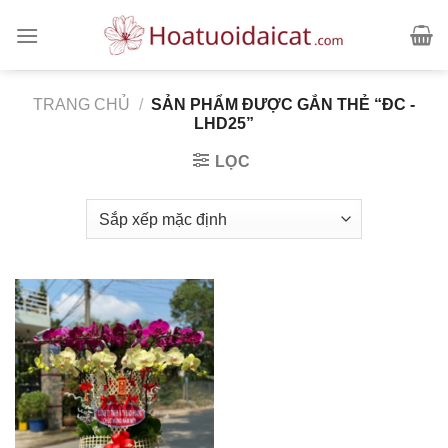
Skip
to
content
TRANG CHỦ
/
SẢN PHẨM ĐƯỢC GẮN THẺ “ĐC -
LHD25”
LỌC