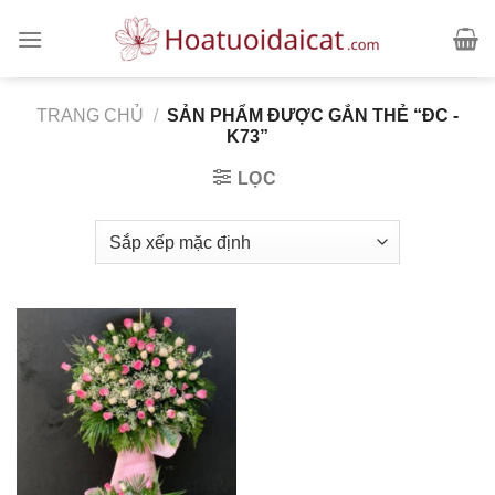
Skip
to
content
TRANG CHỦ
/
SẢN PHẨM ĐƯỢC GẮN THẺ “ĐC -
K73”
LỌC