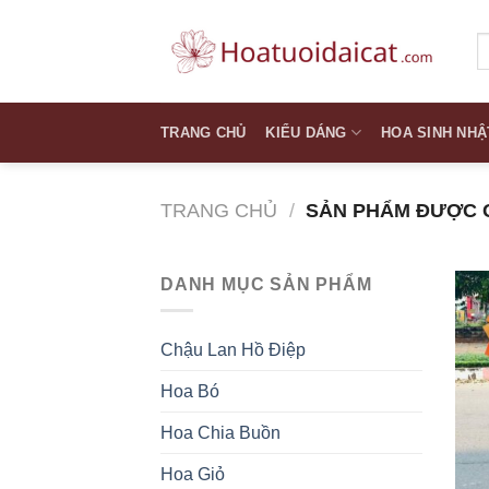
Skip
to
T
k
content
TRANG CHỦ
KIỂU DÁNG
HOA SINH NHẬ
TRANG CHỦ
/
SẢN PHẨM ĐƯỢC GẮ
DANH MỤC SẢN PHẨM
Chậu Lan Hồ Điệp
Hoa Bó
Hoa Chia Buồn
Hoa Giỏ