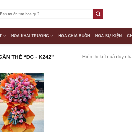
ìm
iếm:
T
HOA KHAI TRƯƠNG
HOA CHIA BUỒN
HOA SỰ KIỆN
CH
N THẺ “ĐC - K242”
Hiển thị kết quả duy nhấ