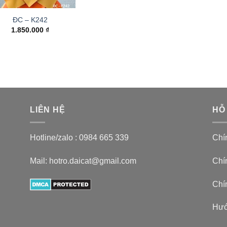
ĐC – K242
1.850.000
₫
LIÊN HỆ
HỖ
Hotline/zalo :
0984 665 339
Chí
Mail: hotro.daicat@gmail.com
Chín
Chí
Hướ