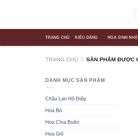
Skip
to
T
k
content
TRANG CHỦ
KIỂU DÁNG
HOA SINH NHẬ
TRANG CHỦ
/
SẢN PHẨM ĐƯỢC GẮ
DANH MỤC SẢN PHẨM
Chậu Lan Hồ Điệp
Hoa Bó
Hoa Chia Buồn
Hoa Giỏ