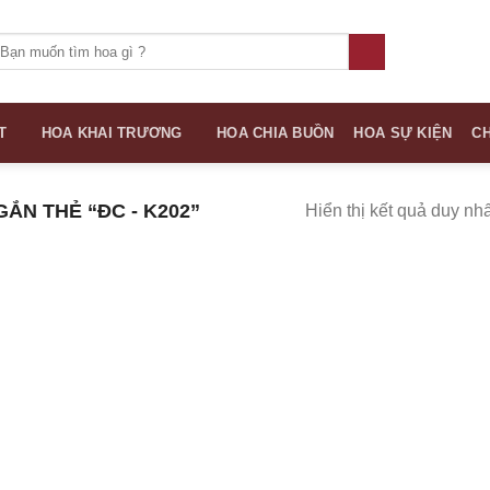
ìm
iếm:
T
HOA KHAI TRƯƠNG
HOA CHIA BUỒN
HOA SỰ KIỆN
CH
N THẺ “ĐC - K202”
Hiển thị kết quả duy nhấ