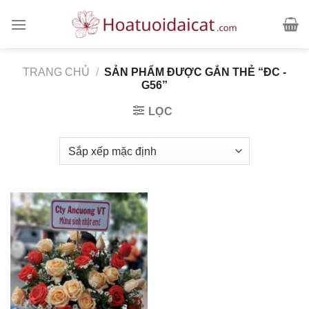
Skip
to
content
TRANG CHỦ
/
SẢN PHẨM ĐƯỢC GẮN THẺ “ĐC -
G56”
LỌC