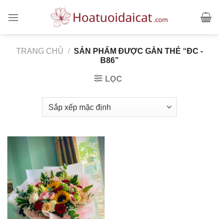
Skip
to
content
TRANG CHỦ
/
SẢN PHẨM ĐƯỢC GẮN THẺ “ĐC -
B86”
LỌC