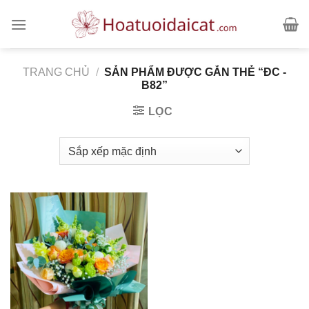
Skip
to
content
TRANG CHỦ
/
SẢN PHẨM ĐƯỢC GẮN THẺ “ĐC -
B82”
LỌC