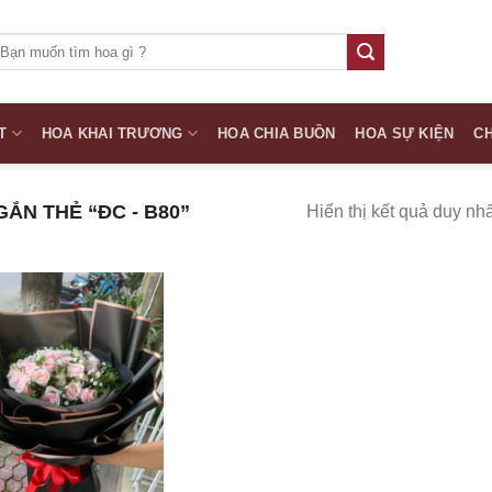
ìm
iếm:
T
HOA KHAI TRƯƠNG
HOA CHIA BUỒN
HOA SỰ KIỆN
CH
ẮN THẺ “ĐC - B80”
Hiển thị kết quả duy nhấ