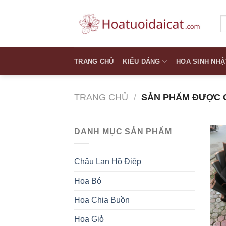
Skip
to
T
k
content
TRANG CHỦ
KIỂU DÁNG
HOA SINH NHẬ
TRANG CHỦ
/
SẢN PHẨM ĐƯỢC G
DANH MỤC SẢN PHẨM
Chậu Lan Hồ Điệp
Hoa Bó
Hoa Chia Buồn
Hoa Giỏ