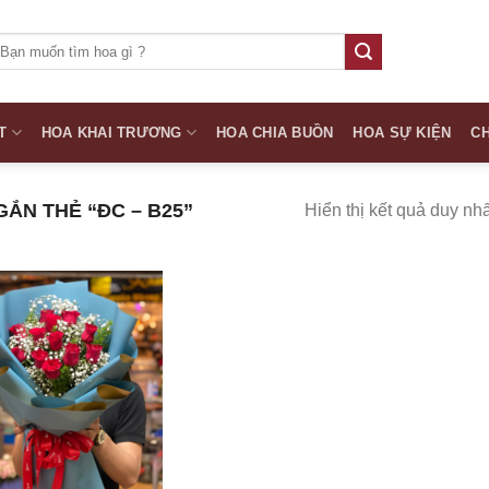
ìm
iếm:
T
HOA KHAI TRƯƠNG
HOA CHIA BUỒN
HOA SỰ KIỆN
CH
ẮN THẺ “ĐC – B25”
Hiển thị kết quả duy nhấ