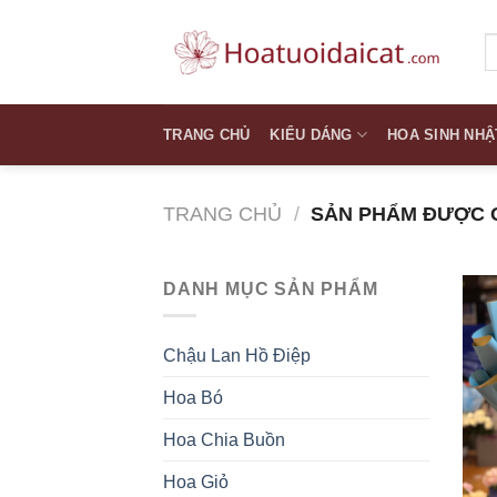
Skip
to
T
k
content
TRANG CHỦ
KIỂU DÁNG
HOA SINH NHẬ
TRANG CHỦ
/
SẢN PHẨM ĐƯỢC G
DANH MỤC SẢN PHẨM
Chậu Lan Hồ Điệp
Hoa Bó
Hoa Chia Buồn
Hoa Giỏ