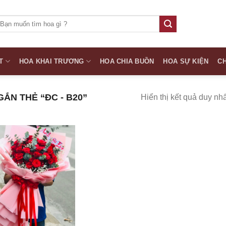
ìm
iếm:
T
HOA KHAI TRƯƠNG
HOA CHIA BUỒN
HOA SỰ KIỆN
CH
ẮN THẺ “ĐC - B20”
Hiển thị kết quả duy nhấ