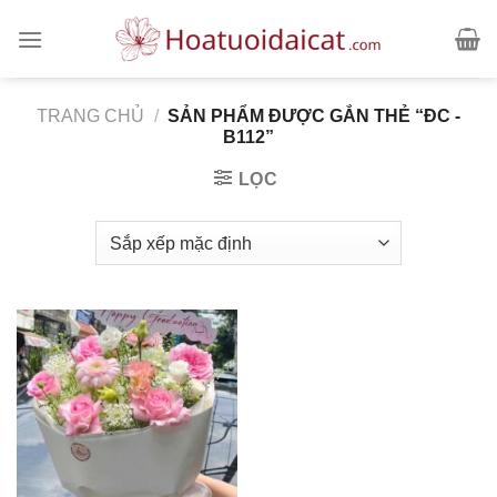
Skip
to
content
TRANG CHỦ
/
SẢN PHẨM ĐƯỢC GẮN THẺ “ĐC -
B112”
LỌC