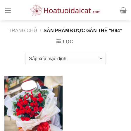
Skip
to
content
TRANG CHỦ
/
SẢN PHẨM ĐƯỢC GẮN THẺ “B94”
LỌC