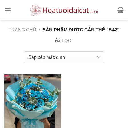
Skip
to
content
TRANG CHỦ
/
SẢN PHẨM ĐƯỢC GẮN THẺ “B42”
LỌC