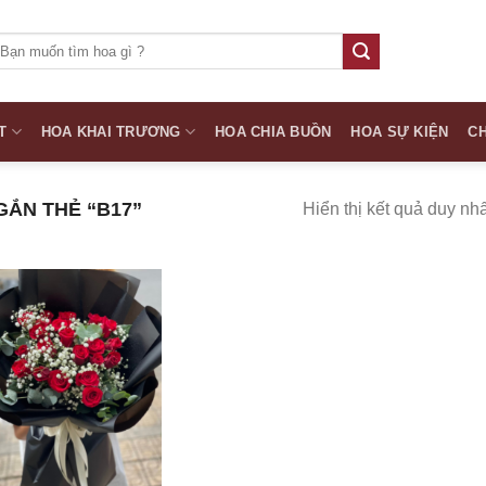
ìm
iếm:
T
HOA KHAI TRƯƠNG
HOA CHIA BUỒN
HOA SỰ KIỆN
CH
ẮN THẺ “B17”
Hiển thị kết quả duy nhấ