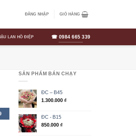
ĐĂNG NHẬP
GIỎ HÀNG
☎ 0984 665 339
ẬU LAN HỒ ĐIỆP
SẢN PHẨM BÁN CHẠY
ĐC – B45
1.300.000
₫
9
ĐC - B15
850.000
₫