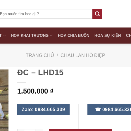
ìm
iếm:
T
HOA KHAI TRƯƠNG
HOA CHIA BUỒN
HOA SỰ KIỆN
CH
TRANG CHỦ
/
CHẬU LAN HỒ ĐIỆP
ĐC – LHD15
1.500.000
₫
Zalo: 0984.665.339
☎ 0984.665.33