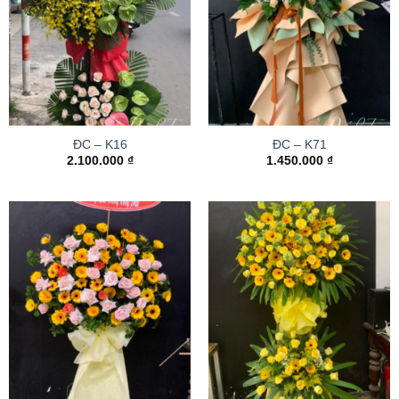
ĐC – K16
ĐC – K71
2.100.000
₫
1.450.000
₫