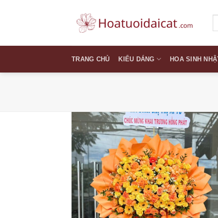
Skip
to
T
k
content
TRANG CHỦ
KIỂU DÁNG
HOA SINH NHẬ