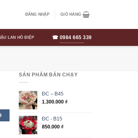
ĐĂNG NHẬP
GIỎ HÀNG
☎ 0984 665 339
ẬU LAN HỒ ĐIỆP
SẢN PHẨM BÁN CHẠY
ĐC – B45
1.300.000
₫
9
ĐC - B15
850.000
₫