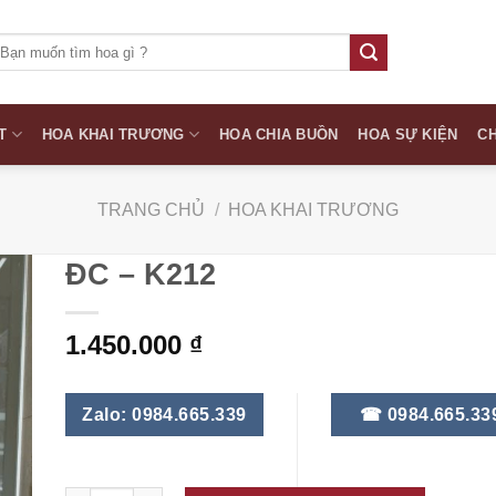
ìm
iếm:
T
HOA KHAI TRƯƠNG
HOA CHIA BUỒN
HOA SỰ KIỆN
CH
TRANG CHỦ
/
HOA KHAI TRƯƠNG
ĐC – K212
1.450.000
₫
Zalo: 0984.665.339
☎ 0984.665.33