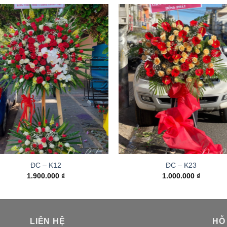
ĐC – K12
ĐC – K23
1.900.000
₫
1.000.000
₫
LIÊN HỆ
HỖ